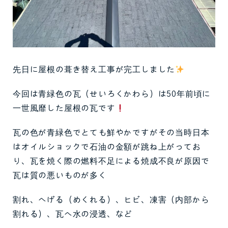
先日に屋根の葺き替え工事が完工しました
今回は青緑色の瓦（せいろくかわら）は50年前頃に
一世風靡した屋根の瓦です
瓦の色が青緑色でとても鮮やかですがその当時日本
はオイルショックで石油の金額が跳ね上がってお
り、瓦を焼く際の燃料不足による焼成不良が原因で
瓦は質の悪いものが多く
割れ、へげる（めくれる）、ヒビ、凍害（内部から
割れる）、瓦へ水の浸透、など