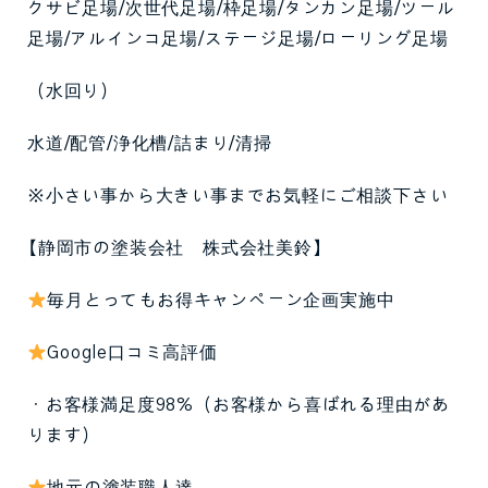
クサビ足場/次世代足場/枠足場/タンカン足場/ツール
足場/アルインコ足場/ステージ足場/ローリング足場
（水回り）
水道/配管/浄化槽/詰まり/清掃
※小さい事から大きい事までお気軽にご相談下さい
【静岡市の塗装会社 株式会社美鈴】
毎月とってもお得キャンペーン企画実施中
Google口コミ高評価
・お客様満足度98%（お客様から喜ばれる理由があ
ります）