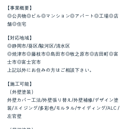
【事業概要】
◎公共物◎ビル◎マンション◎アパート◎工場◎店
舗◎住宅
【対応地域】
◎静岡市/葵区/駿河区/清水区
◎焼津市◎藤枝市◎島田市◎牧之原市◎吉田町◎富
士市◎富士宮市
上記以外にお住みの方はご相談下さい。
【施工可能】
（外壁塗装）
外壁カバー工法/外壁張り替え/外壁補修/デザイン塗
装/エイジング/多彩色/モルタル/サイディング/ALC /
左官壁