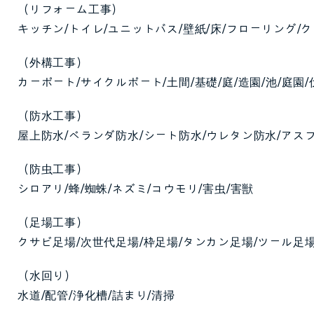
（リフォーム工事）
キッチン/トイレ/ユニットバス/壁紙/床/フローリング/
（外構工事）
カーポート/サイクルポート/土間/基礎/庭/造園/池/庭園/
（防水工事）
屋上防水/ベランダ防水/シート防水/ウレタン防水/アス
（防虫工事）
シロアリ/蜂/蜘蛛/ネズミ/コウモリ/害虫/害獣
（足場工事）
クサビ足場/次世代足場/枠足場/タンカン足場/ツール足
（水回り）
水道/配管/浄化槽/詰まり/清掃