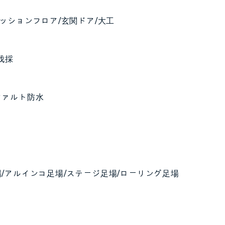
クッションフロア/玄関ドア/大工
伐採
ファルト防水
場/アルインコ足場/ステージ足場/ローリング足場