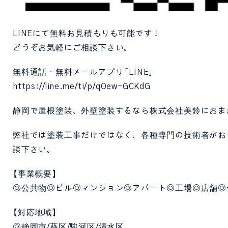
LINEにて無料お見積もりも可能です！
どうぞお気軽にご相談下さい。
無料通話・無料メールアプリ「LINE」
https://line.me/ti/p/qOew-GCKdG
静岡で屋根塗装、外壁塗装するなら株式会社美鈴におま
弊社では塗装工事だけではなく、各種専門の技術者がお
談下さい。
【事業概要】
◎公共物◎ビル◎マンション◎アパート◎工場◎店舗◎
【対応地域】
◎静岡市/葵区/駿河区/清水区