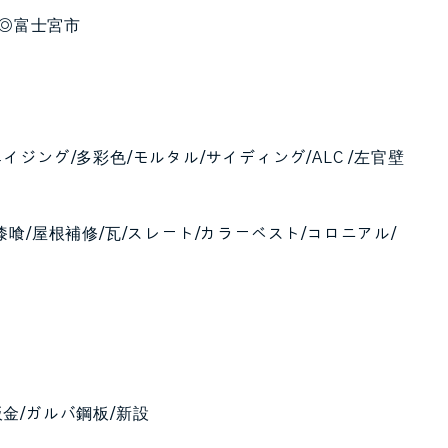
◎富士宮市
ジング/多彩色/モルタル/サイディング/ALC /左官壁
漆喰/屋根補修/瓦/スレート/カラーベスト/コロニアル/
金/ガルバ鋼板/新設