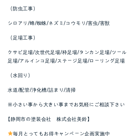
（防虫工事）
シロアリ/蜂/蜘蛛/ネズミ/コウモリ/害虫/害獣
（足場工事）
クサビ足場/次世代足場/枠足場/タンカン足場/ツール
足場/アルインコ足場/ステージ足場/ローリング足場
（水回り）
水道/配管/浄化槽/詰まり/清掃
※小さい事から大きい事までお気軽にご相談下さい
【静岡市の塗装会社 株式会社美鈴】
毎月とってもお得キャンペーン企画実施中