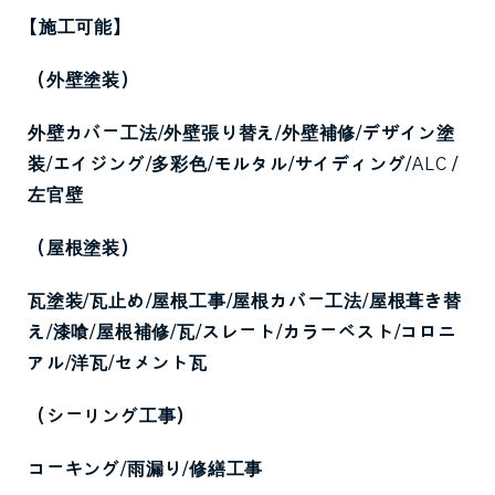
【施工可能】
（外壁塗装）
外壁カバー工法
/
外壁張り替え
/
外壁補修
/
デザイン塗
装
/
エイジング
/
多彩色
/
モルタル
/
サイディング
/ALC /
左官壁
（屋根塗装）
瓦塗装
/
瓦止め
/
屋根工事
/
屋根カバー工法
/
屋根葺き替
え
/
漆喰
/
屋根補修
/
瓦
/
スレート
/
カラーベスト
/
コロニ
アル
/
洋瓦
/
セメント瓦
（シーリング工事）
コーキング
/
雨漏り
/
修繕工事