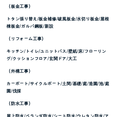
（板金工事）
トタン張り替え
/
板金補修
/
破風板金
/
水切り板金
/
屋根
棟板金
/
ガルバ鋼板
/
新設
（リフォーム工事）
キッチン
/
トイレ
/
ユニットバス
/
壁紙
/
床
/
フローリン
グ
/
クッションフロア
/
玄関ドア
/
大工
（外構工事）
カーポート
/
サイクルポート
/
土間
/
基礎
/
庭
/
造園
/
池
/
庭
園
/
伐採
（防水工事）
屋上防水
/
ベランダ防水
/
シート防水
/
ウレタン防水
/
ア