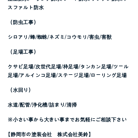
スファルト防水
（防虫工事）
シロアリ
/
蜂
/
蜘蛛
/
ネズミ
/
コウモリ
/
害虫
/
害獣
（足場工事）
クサビ足場
/
次世代足場
/
枠足場
/
タンカン足場
/
ツール
足場
/
アルインコ足場
/
ステージ足場
/
ローリング足場
（水回り）
水道
/
配管
/
浄化槽
/
詰まり
/
清掃
※小さい事から大きい事までお気軽にご相談下さい
【静岡市の塗装会社 株式会社美鈴】