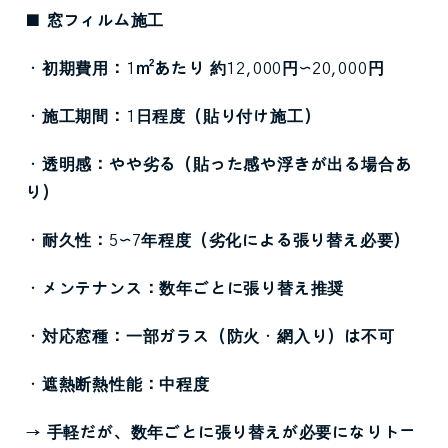
■
窓フィルム施工
・初期費用：
1
㎡あたり
約
12,000
円〜
20,000
円
・施工期間：
1
日程度（貼り付け施工）
・透明感：やや劣る（貼った感や浮きが出る場合あ
り）
・耐久性：
5
〜
7
年程度（劣化による張り替え必要）
・メンテナンス：数年ごとに張り替え推奨
・対応窓種：一部ガラス（防火・網入り）は不可
・遮熱断熱性能：中程度
→
手軽だが、数年ごとに張り替えが必要になりトー