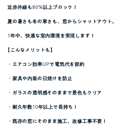
近赤外線も
80%
以上ブロック！
夏の暑さも冬の寒さも、窓からシャットアウト。
1
年中、快適な室内環境を実現します！
【こんなメリットも】
・エアコン効率
UP
で電気代を節約
・家具や内装の日焼けを防止
・ガラスの透明感そのままで景色もクリア
・耐久年数
10
年以上で長持ち！
・既存の窓にそのまま施工、改修工事不要！