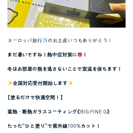
ヨーロッパ旅行
のお土産いつもありがとう！
まだ暑いですね！熱中症対策に
！
冬はお部屋の熱を逃さないことで室温を保ちます！
全国対応受付開始します
【塗るだけで快適空間！】
遮熱・断熱ガラスコーティング《
BIG FINE G
》
たった
“
ひと塗り
”
で紫外線
100%
カット！