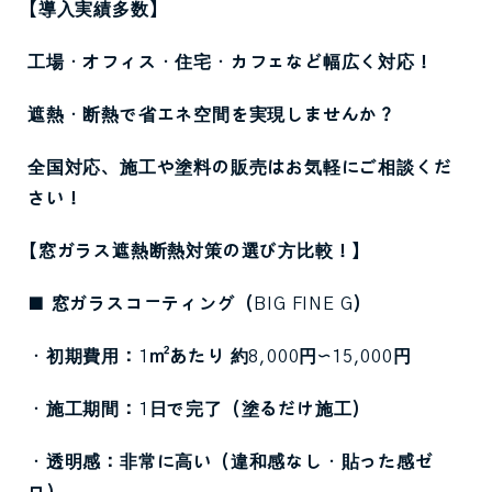
【導入実績多数】
工場・オフィス・住宅・カフェなど幅広く対応！
遮熱・断熱で省エネ空間を実現しませんか？
全国対応、施工や塗料の販売はお気軽にご相談くだ
さい！
【窓ガラス遮熱断熱対策の選び方比較！】
■
窓ガラスコーティング（
BIG FINE G
）
・初期費用：
1
㎡あたり
約
8,000
円〜
15,000
円
・施工期間：
1
日で完了（塗るだけ施工）
・透明感：非常に高い（違和感なし・貼った感ゼ