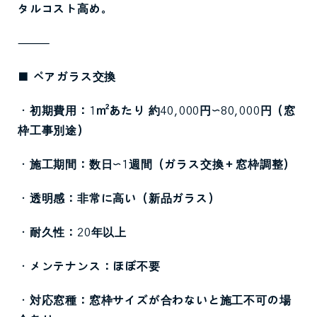
タルコスト高め。
⸻
■
ペアガラス交換
・初期費用：
1
㎡あたり
約
40,000
円〜
80,000
円（窓
枠工事別途）
・施工期間：数日〜
1
週間（ガラス交換＋窓枠調整）
・透明感：非常に高い（新品ガラス）
・耐久性：
20
年以上
・メンテナンス：ほぼ不要
・対応窓種：窓枠サイズが合わないと施工不可の場